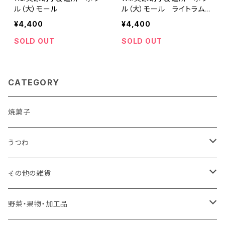
ル（大）モール
ル（大）モール ライトラム
ネ
¥4,400
¥4,400
SOLD OUT
SOLD OUT
CATEGORY
焼菓子
うつわ
丹波立杭焼（兵庫県）
その他の雑貨
俊彦窯
小石原焼（福岡県）
竹かご（兵庫県丹波市）
野菜・果物・加工品