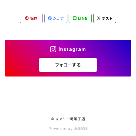
丹窓窯
斐山窯
小鹿田焼（大分県）
倉敷ノッティング（倉敷本染手織研究所）
コーヒー豆
保存
シェア
LINE
ポスト
源右衛門窯
鬼丸豊喜窯
自家焙煎豆
中ノ畑窯（大阪府高槻市）
手作り包丁（沖縄）
チャイスパイス
英一窯
太田熊雄窯
生豆
湯町窯（島根県）
Instagram
常秀工房（沖縄県）
フォローする
横田屋窯（沖縄県）
奥原硝子製造所（沖縄県）
まゆみ窯（熊本県）
© キャリー焼菓子店
Powered by
ちひろ窯（熊本県）